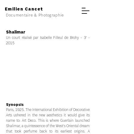
Emilien Cancet
Documentaire & Photographie
Shalimar
Un court réalisé par Isabelle Filleul de Brohy - 3' -
2015
Synopsis
Paris, 1925. The International Exhibition of Decorative
Arts ushered in the new aesthetics it would give its
name to: Art Deco. This is where Guerlain launched
Shalimar, a quintessence of the West's Oriental dream
that took perfume back to its earliest origins.
A