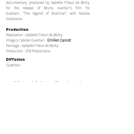
documentary, produced by Isabelle Filleul de Brohy
for the release of Bruno Aveillan's film for
Guerlain,
"The legend of Shalimar", with Natalia
Vodianova.
Production
Réalisation : Isabelle Filleul de Brohy
Image à l'atelier Guerlain :
Emilien Cancet
Montage : Isabelle Filleul de Brohy
Production : IFB Productions
Diffusion
Guerlain
Réalisateur
-
chef opérateur
-
vidéaste
-
photographe
Chambéry - Grenoble- Annecy - Lyon - Auvergne-Rhône-Alpes
emilien.cancet@gmail.com - 06.62.36.39.85
© 2026 - Tous droits réservés