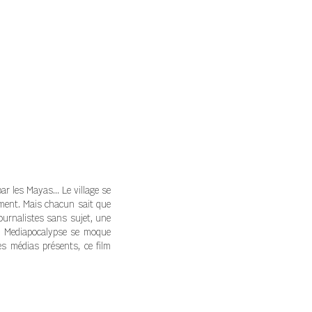
r les Mayas... Le village se
ement. Mais chacun sait que
ournalistes sans sujet, une
n, Mediapocalypse se moque
s médias présents, ce film