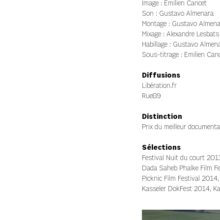
Image :
Emilien Cancet
Son : Gustavo Almenara
Montage : Gustavo Almenar
Mixage : Alexandre Lesbats
Habillage : Gustavo Almen
Sous-titrage : Emilien Canc
Diffusions
Libération.fr
Rue89
Distinction
Prix du meilleur documentai
Sélections
Festival Nuit du court 201
Dada Saheb Phalke Film Fes
Picknic Film Festival 2014
Kasseler DokFest 2014, Ka