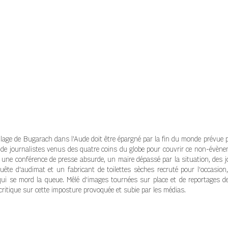
lage de Bugarach dans l’Aude doit être épargné par la fin du monde prévue pa
e de journalistes venus des quatre coins du globe pour couvrir ce non-évèn
e une conférence de presse absurde, un maire dépassé par la situation, des j
quête d’audimat et un fabricant de toilettes sèches recruté pour l'occasio
ui se mord la queue. Mêlé d'images tournées sur place et de reportages de
critique sur cette imposture provoquée et subie par les médias.