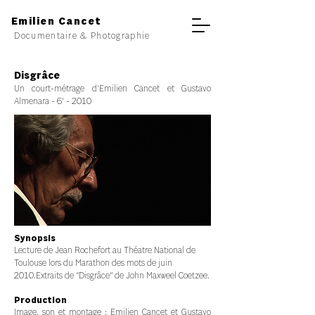
Emilien Cancet
Documentaire & Photographie
Disgrâce
Un court-métrage d'Emilien Cancet et Gustavo
Almenara
- 6' - 2010
Synopsis
Lecture de Jean Rochefort au Théatre National de
Toulouse lors du Marathon des mots de juin
2010.Extraits de "Disgrâce" de John Maxweel Coetzee.
Production
Image, son et montage :
Emilien Cancet
et Gustavo