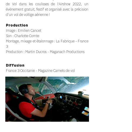
de Vol dans les coulisses de l'Airshow 2022, un
évènement gratuit, festif et organisé avec la précision
d'un vol de voltige aérienne !
Production
Image :
Emilien Cancet
Son : Charlotte Comte
Montage, mixage et étalonnage : La Fabrique - France
3
Production : Martin Ducros - Maganach Productions
Diffusion
France 3 Occitanie - Magazine Carnets de vol