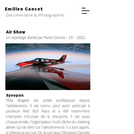
Emilien Cancet
Documentaire & Photographie
Air Show
Un reportage réalisé par Martin Ducros - 15' - 2021
Synopsis
Mika Brageot est pilote acrobatique depuis
l'adolescence. Il est connu pour avoir participé à
plusieurs Red Bull Race et a été notamment
champion d'Europe de la discipline. Il est aussi
chaque année, l'organisateur multi-tâche du meeting
aérien qui se tient sur l'aérodrome où il a tout appris,
à Villeneuve sur Lot. On le suit pour l'émission Carnets